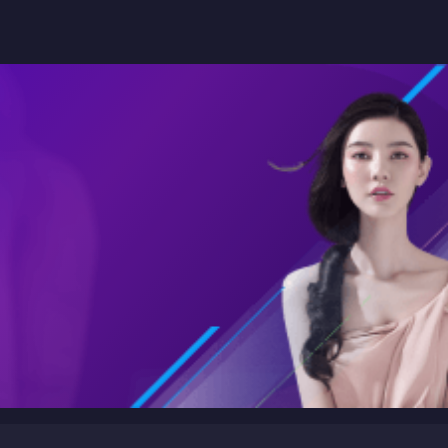
首页
五大联赛
体育资讯
界体操锦标赛奖牌
观众和选手。随着竞技水平的提高，选手的安全问题也日益受到关注。这篇文章