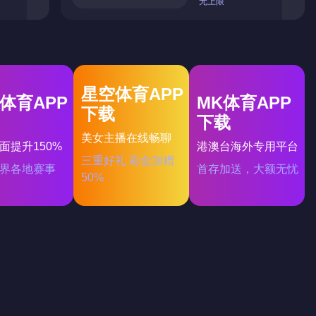
启，竞争激烈，巴黎奥运会还会
有乒乓混双吗
2026-03-01
430
CBA推动联赛文化建设提升篮球
运动社会影响力，篮球协会推行
cuba
2026-03-01
426
CBA强化新秀试训机制提高球员
适应能力，cba选秀试训
2026-03-01
416