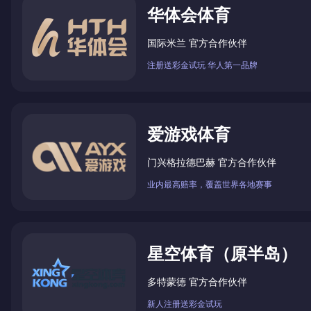
体操运动起源于古希腊，最初是军事训练的一部分。现在，体操已
2.2 体操运动的魅力
体操不仅需要选手的体能和技术，还需要极高的心理素质。它是一
3. 体操运动中的安全问题
3.1 高风险动作
体操中的许多动作都极具风险，如高难度的翻转和扭转动作。这些
3.2 设备问题
设备的质量直接影响选手的安全。设备老化或不合格可能会导致意
3.3 训练环境
训练环境的安全性同样重要。如果训练场地没有做好安全措施，选
4. 选手的心理健康