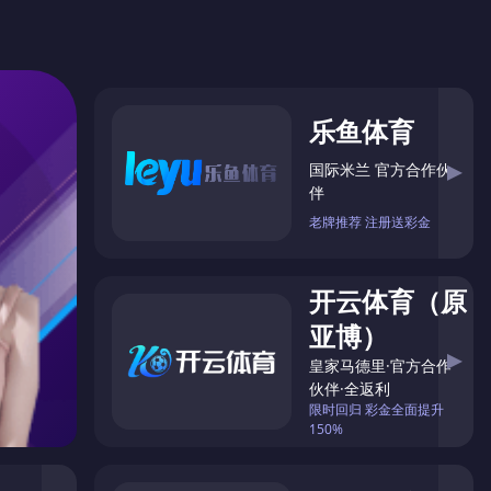
NBA
中国足球
中国篮球
电竞资讯
热评文章
2024年巴黎奥运乒乓资格赛开
启，竞争激烈，巴黎奥运会还会
有乒乓混双吗
2026-03-01
0
CBA推动联赛文化建设提升篮球
运动社会影响力，篮球协会推行
cuba
2026-03-01
0
将深入探
CBA强化新秀试训机制提高球员
适应能力，cba选秀试训
2026-03-01
0