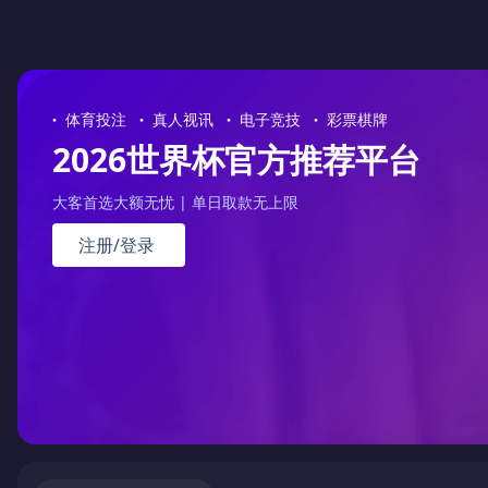
首页
>
中国篮球
世界体操锦标赛选手安全问题关注，世
2026-05-13 03:56:46
中国篮球
139℃
0
世界体操锦标赛选手安全问题关注
1. 引言
世界体操锦标赛是体操运动中的最高峰之一，吸引了全球数百万的
讨体操运动中的安全挑战，分析原因，并提出可能的解决方案。
2. 什么是体操运动
2.1 体操运动的历史