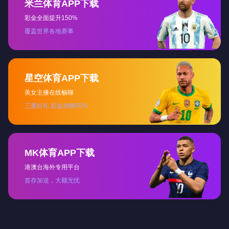
运动社会影响力，篮球协会推行
cuba
2026-03-01
0
CBA强化新秀试训机制提高球员
适应能力，cba选秀试训
2026-03-01
0
2026世界杯场馆采用新材料，强
调环保与创新设计，2026年世界
杯举办地确定
2026-03-01
0
2026世界杯官方旅游路线揭晓，
场馆巡游成为新体验，2026世界
杯场地
2026-03-01
0