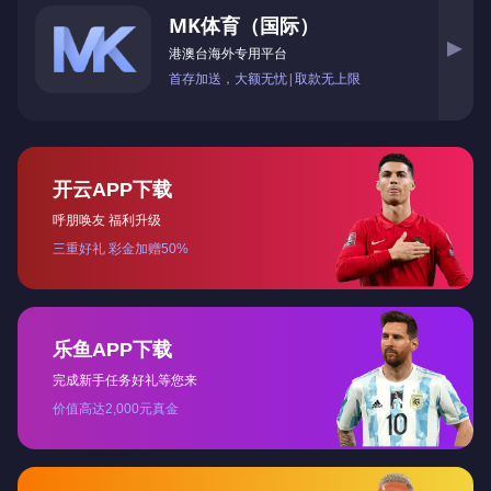
国际跳高青训普及示范
周：乡镇学校参与率创历
史新高，跳高青少年世界
2026-07-06 12:20:45
纪录
国际自行车赛赛道救援物
资配置国家标准获批，国
际自行车比赛的车多少钱
2026-07-02 23:55:47
国际篮球联赛举办球员家
庭日增进社区关系，篮球
队国家