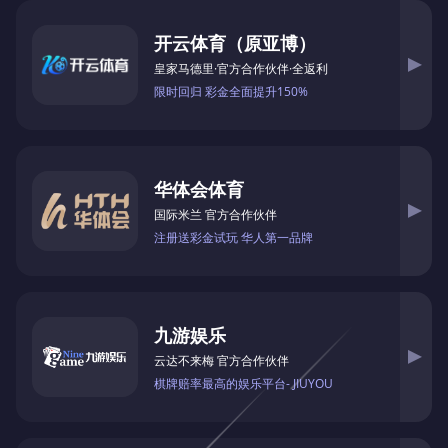
篮球洲际杯“排位赛日”：
虽无冠军悬念却决定世界
排名积分
2026-07-27 15:40:40
球员训练中的可穿戴设备
可信度测评，可穿戴设备
是什么意思
2026-07-21 02:35:40
环法赛段赛况：落后者反